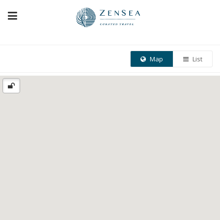
Map
List